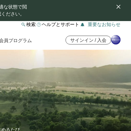
適な状態で閲
認ください。
検索
ヘルプとサポート
重要なお知らせ
サインイン / 入会
会員プログラム
進めるたび