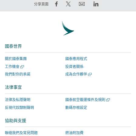
窗
在
在
電
LinkedIn
分享頁面
Facebook
Twitter
郵
領
上
發
連
英
分
出
結
連
享
推
將
結
–
文
於
將
國泰世界
連
–
新
於
結
連
視
新
關於國泰集團
國泰應用程式
將
結
窗
視
開
工作機會
投資者關係
於
將
開
窗
啟
開
我們對你的承諾
成為合作夥伴
新
於
啟，
開
新
啟
視
新
有
啟，
視
新
法律事宜
窗
窗
視
關
有
視
窗
開
窗
網
關
開
法律及私隱聲明
國泰航空載運條件及規則
啟，
開
站
網
啟
反現代奴隸制聲明
數碼存根設定
新
有
啟，
服
站
視
關
有
務
服
協助與支援
窗
網
關
由
務
聯絡我們及常見問題
燃油附加費
站
網
外
由