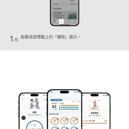
1/5
2/5
1
2
點擊底部標籤上的「賺取」圖示。
/5
/5
點
點
擊
擊
底
「身
部
心
標
健
籤
旅」
上
的
「賺
取」
圖
示。