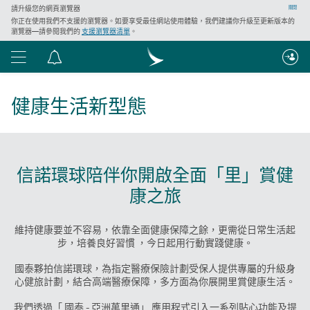
請升級您的網頁瀏覽器
關閉
你正在使用我們不支援的瀏覽器。如要享受最佳網站使用體驗，我們建議你升級至更新版本的
瀏覽器—請參閱我們的
支援瀏覽器清單
。
功
通
能
告
表
中
健康生活新型態
心
信諾環球陪伴你開啟全面「里」賞健
康之旅
維持健康要並不容易，依靠全面健康保障之餘，更需從日常生活起
步，培養良好習慣 ，今日起用行動實踐健康。
國泰夥拍信諾環球，為指定醫療保險計劃受保人提供專屬的升級身
心健旅計劃，結合高端醫療保障，多方面為你展開里賞健康生活。
我們透過「 國泰 - 亞洲萬里通」 應用程式引入一系列貼心功能及提