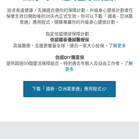
追求長遠健康，先揀選合適你的保障計劃，升級身心健旅計劃會在
保單生效日開始後的28天內正式生效。你可以下載「 國泰 - 亞洲萬
里通」應用程式，開展專屬你的升級身心健旅計劃。
指定信諾環球保障計劃：
信諾國泰優越醫療保
高端醫療，支援更覆蓋全球，適合一家大小投保。
了解更多
信諾DIY隨意保
提供超過50個靈活保障組合，特別適合年輕人及自由工作者。
了解
更多
開
下載「 國泰 - 亞洲萬里通」應用程式
啟
新
視
窗