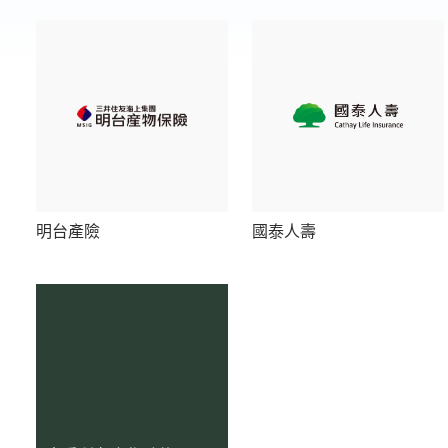
明台產險
國泰人壽