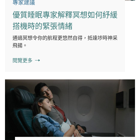
專家建議
優質睡眠專家解釋冥想如何紓緩
搭機時的緊張情緒
通過冥想令你的航程更悠然自得，抵達埗時神采
飛揚。
閱覽更多