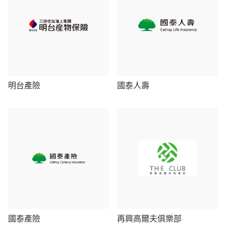
明台產險
國泰人壽
國泰產險
再興高爾夫俱樂部